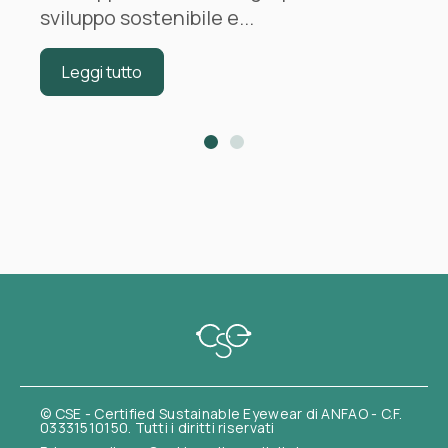
sviluppo sostenibile e...
Leggi tutto
© CSE - Certified Sustainable Eyewear di ANFAO - C.F.
03331510150. Tutti i diritti riservati